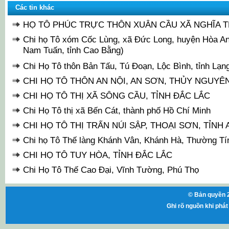
Các tin khác
HỌ TÔ PHÚC TRỰC THÔN XUÂN CẦU XÃ NGHĨA T
Chi họ Tô xóm Cốc Lùng, xã Đức Long, huyện Hòa An 
Nam Tuấn, tỉnh Cao Bằng)
Chi Họ Tô thôn Bản Tấu, Tú Đoạn, Lộc Bình, tỉnh Lạn
CHI HỌ TÔ THÔN AN NỘI, AN SƠN, THỦY NGUYÊ
CHI HỌ TÔ THỊ XÃ SÔNG CẦU, TỈNH ĐẮC LẮC
Chi Họ Tô thị xã Bến Cát, thành phố Hồ Chí Minh
CHI HỌ TÔ THỊ TRẤN NÚI SẬP, THOẠI SƠN, TỈNH
Chi họ Tô Thế làng Khánh Vân, Khánh Hà, Thường Tín
CHI HỌ TÔ TUY HÒA, TỈNH ĐẮC LẮC
Chi Họ Tô Thế Cao Đại, Vĩnh Tường, Phú Thọ
© Bản quyền 2
Ghi rõ nguồn khi phát 
ht