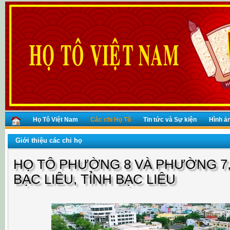
Họ Tô Việt Nam
Các chi Họ Tô
Tin tức và Sự kiện
Hình ả
Giới thiệu các chi họ
HỌ TÔ PHƯỜNG 8 VÀ PHƯỜNG 7
BẠC LIÊU, TỈNH BẠC LIÊU