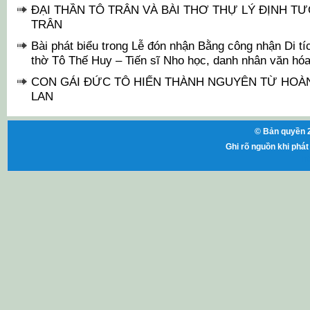
ĐẠI THẦN TÔ TRÂN VÀ BÀI THƠ THỰ LÝ ĐỊNH T
TRÂN
Bài phát biểu trong Lễ đón nhận Bằng công nhận Di tíc
thờ Tô Thế Huy – Tiến sĩ Nho học, danh nhân văn hó
CON GÁI ĐỨC TÔ HIẾN THÀNH NGUYÊN TỪ HO
LAN
© Bản quyền 2
Ghi rõ nguồn khi phát 
ht