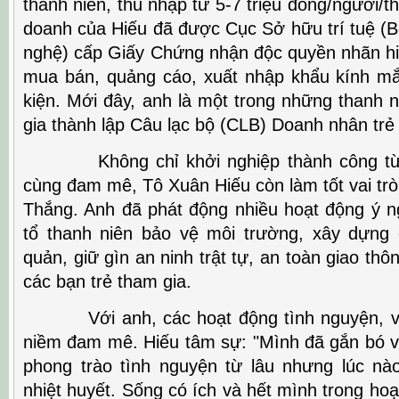
thanh niên, thu nhập từ 5-7 triệu đồng/người/t
doanh của Hiếu đã được Cục Sở hữu trí tuệ (
nghệ) cấp Giấy Chứng nhận độc quyền nhãn h
mua bán, quảng cáo, xuất nhập khẩu kính mắt
kiện. Mới đây, anh là một trong những thanh 
gia thành lập Câu lạc bộ (CLB) Doanh nhân trẻ
Không chỉ khởi nghiệp thành công từ v
cùng đam mê, Tô Xuân Hiếu còn làm tốt vai trò 
Thắng. Anh đã phát động nhiều hoạt động ý n
tổ thanh niên bảo vệ môi trường, xây dựng
quản, giữ gìn an ninh trật tự, an toàn giao thôn
các bạn trẻ tham gia.
Với anh, các hoạt động tình nguyện, vì 
niềm đam mê. Hiếu tâm sự: "Mình đã gắn bó v
phong trào tình nguyện từ lâu nhưng lúc nà
nhiệt huyết. Sống có ích và hết mình trong hoạ