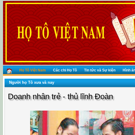
Họ Tô Việt Nam
Các chi Họ Tô
Tin tức và Sự kiện
Hình ả
Người họ Tô xưa và nay
Doanh nhân trẻ - thủ lĩnh Đoàn