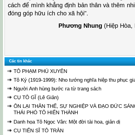
cách để mình khẳng định bản thân và thêm nhi
đóng góp hữu ích cho xã hội".
Phương Nhung
(Hiệp Hòa,
Các tin khác
TÔ PHẠM PHÚ XUYÊN
Tô Ký (1919-1999): Nho tướng nghĩa hiệp thu phục gi
Người Anh hùng bước ra từ trang sách
CỤ TÔ GĨ (Lê Giản)
ÔN LẠI THÂN THẾ, SỰ NGHIỆP VÀ ĐẠO ĐỨC SÁ
THÁI PHÓ TÔ HIẾN THÀNH
Danh họa Tô Ngọc Vân: Một đời tài hoa, giản dị
CỤ TIẾN SĨ TÔ TRÂN