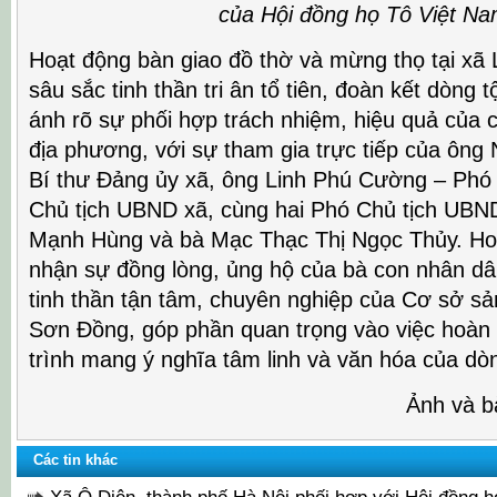
của Hội đồng họ Tô Việt N
Hoạt động bàn giao đồ thờ và mừng thọ tại xã 
sâu sắc tinh thần tri ân tổ tiên, đoàn kết dòng 
ánh rõ sự phối hợp trách nhiệm, hiệu quả của 
địa phương, với sự tham gia trực tiếp của ôn
Bí thư Đảng ủy xã, ông Linh Phú Cường – Phó 
Chủ tịch UBND xã, cùng hai Phó Chủ tịch UBN
Mạnh Hùng và bà Mạc Thạc Thị Ngọc Thủy. Ho
nhận sự đồng lòng, ủng hộ của bà con nhân d
tinh thần tận tâm, chuyên nghiệp của Cơ sở sả
Sơn Đồng, góp phần quan trọng vào việc hoàn 
trình mang ý nghĩa tâm linh và văn hóa của dò
Ảnh và b
Các tin khác
Xã Ô Diên, thành phố Hà Nội phối hợp với Hội đồng h