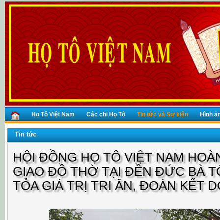
Họ Tô Việt Nam
Các chi Họ Tô
Tin tức và Sự kiện
Hình ả
Tin tức
HỘI ĐỒNG HỌ TÔ VIỆT NAM HOÀ
GIAO ĐỒ THỜ TẠI ĐỀN ĐỨC BÀ TÔ
TỎA GIÁ TRỊ TRI ÂN, ĐOÀN KẾT 