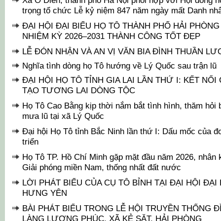
trọng tổ chức Lễ kỷ niệm 847 năm ngày mất Danh nh
ĐẠI HỘI ĐẠI BIỂU HỌ TÔ THÀNH PHỐ HẢI PHÒNG
NHIỆM KỲ 2026–2031 THÀNH CÔNG TỐT ĐẸP
LỄ ĐÓN NHẬN VÀ AN VỊ VĂN BIA ĐÌNH THUẦN L
Nghĩa tình dòng họ Tô hướng về Lý Quốc sau trận lũ
ĐẠI HỘI HỌ TÔ TỈNH GIA LAI LẦN THỨ I: KẾT NỐI
TẠO TƯƠNG LAI DÒNG TỘC
Họ Tô Cao Bằng kịp thời nắm bắt tình hình, thăm hỏi
mưa lũ tại xã Lý Quốc
Đại hội Họ Tô tỉnh Bắc Ninh lần thứ I: Dấu mốc của đo
triển
Họ Tô TP. Hồ Chí Minh gặp mặt đầu năm 2026, nhân
Giải phóng miền Nam, thống nhất đất nước
LỜI PHÁT BIỂU CỦA CỤ TÔ BỈNH TẠI ĐẠI HỘI ĐẠI
HƯNG YÊN
BÀI PHÁT BIỂU TRONG LỄ HỘI TRUYỀN THỐNG 
LÀNG LƯƠNG PHÚC, XÃ KẺ SẶT, HẢI PHÒNG