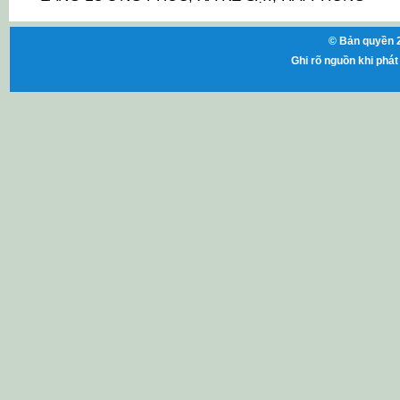
© Bản quyền 2
Ghi rõ nguồn khi phát 
ht