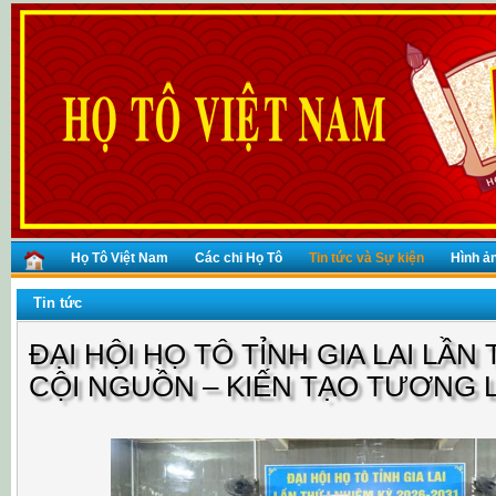
Họ Tô Việt Nam
Các chi Họ Tô
Tin tức và Sự kiện
Hình ả
Tin tức
ĐẠI HỘI HỌ TÔ TỈNH GIA LAI LẦN 
CỘI NGUỒN – KIẾN TẠO TƯƠNG 