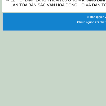
LỄ HỘI ĐÌNH LÀNG THUẦN LƯƠNG – KHẲNG ĐỊNH 
LAN TỎA BẢN SẮC VĂN HÓA DÒNG HỌ VÀ DÂN T
© Bản quyền 2
Ghi rõ nguồn khi phát 
ht