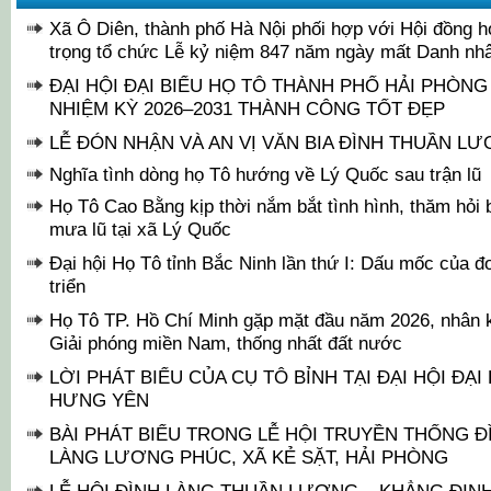
Xã Ô Diên, thành phố Hà Nội phối hợp với Hội đồng h
trọng tổ chức Lễ kỷ niệm 847 năm ngày mất Danh nh
ĐẠI HỘI ĐẠI BIỂU HỌ TÔ THÀNH PHỐ HẢI PHÒNG
NHIỆM KỲ 2026–2031 THÀNH CÔNG TỐT ĐẸP
LỄ ĐÓN NHẬN VÀ AN VỊ VĂN BIA ĐÌNH THUẦN L
Nghĩa tình dòng họ Tô hướng về Lý Quốc sau trận lũ
Họ Tô Cao Bằng kịp thời nắm bắt tình hình, thăm hỏi
mưa lũ tại xã Lý Quốc
Đại hội Họ Tô tỉnh Bắc Ninh lần thứ I: Dấu mốc của đo
triển
Họ Tô TP. Hồ Chí Minh gặp mặt đầu năm 2026, nhân
Giải phóng miền Nam, thống nhất đất nước
LỜI PHÁT BIỂU CỦA CỤ TÔ BỈNH TẠI ĐẠI HỘI ĐẠI
HƯNG YÊN
BÀI PHÁT BIỂU TRONG LỄ HỘI TRUYỀN THỐNG 
LÀNG LƯƠNG PHÚC, XÃ KẺ SẶT, HẢI PHÒNG