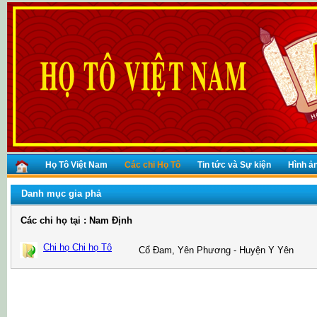
Họ Tô Việt Nam
Các chi Họ Tô
Tin tức và Sự kiện
Hình ả
Danh mục gia phả
Các chi họ tại : Nam Định
Chi họ Chi họ Tô
Cổ Đam, Yên Phương - Huyện Y Yên