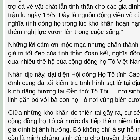
trợ cả về vật chất lẫn tinh thần cho các gia đì
trận lũ ngày 16/5. Đây là nguồn động viên vô c
nghĩa tình dòng họ trong lúc khó khăn hoạn nạ
thêm nghị lực vươn lên trong cuộc sống.”
Những lời cảm ơn mộc mạc nhưng chân thành ấ
giá trị tốt đẹp của tinh thần đoàn kết, nghĩa đ
qua nhiều thế hệ của cộng đồng họ Tô Việt Na
Nhân dịp này, đại diện Hội đồng Họ Tô tỉnh Ca
đình cũng đã tới kiểm tra tình hình sạt lở tại 
kính dâng hương tại Đền thờ Tô Thị — nơi sin
linh gắn bó với bà con họ Tô nơi vùng biên cư
Giữa những khó khăn do thiên tai gây ra, sự sẻ 
cộng đồng họ Tô cả nước đã tiếp thêm niềm tin
gia đình bị ảnh hưởng. Đó không chỉ là sự hỗ t
còn là minh chứng sinh động cho truyền thống đ