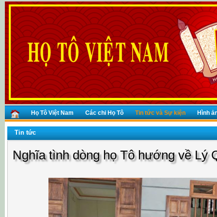
Họ Tô Việt Nam
Các chi Họ Tô
Tin tức và Sự kiện
Hình ả
Tin tức
Nghĩa tình dòng họ Tô hướng về Lý Q