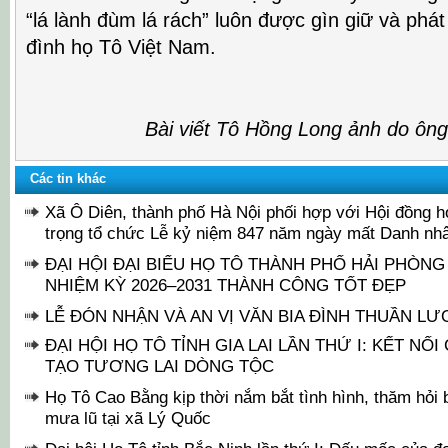
“lá lành đùm lá rách” luôn được gìn giữ và phát
đình họ Tô Việt Nam.
Bài viết Tô Hồng Long ảnh do ôn
Các tin khác
Xã Ô Diên, thành phố Hà Nội phối hợp với Hội đồng h
trọng tổ chức Lễ kỷ niệm 847 năm ngày mất Danh nh
ĐẠI HỘI ĐẠI BIỂU HỌ TÔ THÀNH PHỐ HẢI PHÒNG
NHIỆM KỲ 2026–2031 THÀNH CÔNG TỐT ĐẸP
LỄ ĐÓN NHẬN VÀ AN VỊ VĂN BIA ĐÌNH THUẦN L
ĐẠI HỘI HỌ TÔ TỈNH GIA LAI LẦN THỨ I: KẾT NỐI
TẠO TƯƠNG LAI DÒNG TỘC
Họ Tô Cao Bằng kịp thời nắm bắt tình hình, thăm hỏi
mưa lũ tại xã Lý Quốc