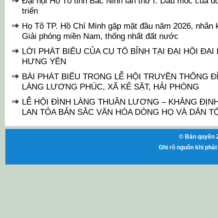
Đại hội Họ Tô tỉnh Bắc Ninh lần thứ I: Dấu mốc của đo
triển
Họ Tô TP. Hồ Chí Minh gặp mặt đầu năm 2026, nhân
Giải phóng miền Nam, thống nhất đất nước
LỜI PHÁT BIỂU CỦA CỤ TÔ BỈNH TẠI ĐẠI HỘI ĐẠI
HƯNG YÊN
BÀI PHÁT BIỂU TRONG LỄ HỘI TRUYỀN THỐNG 
LÀNG LƯƠNG PHÚC, XÃ KẺ SẶT, HẢI PHÒNG
LỄ HỘI ĐÌNH LÀNG THUẦN LƯƠNG – KHẲNG ĐỊNH 
LAN TỎA BẢN SẮC VĂN HÓA DÒNG HỌ VÀ DÂN T
© Bản quyền 2
Ghi rõ nguồn khi phát 
ht