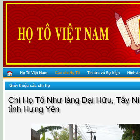
Họ Tô Việt Nam
Các chi Họ Tô
Tin tức và Sự kiện
Hình ả
Giới thiệu các chi họ
Chi Họ Tô Như làng Đại Hữu, Tây Nin
tỉnh Hưng Yên