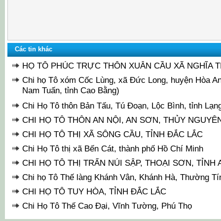
Các tin khác
HỌ TÔ PHÚC TRỰC THÔN XUÂN CẦU XÃ NGHĨA T
Chi họ Tô xóm Cốc Lùng, xã Đức Long, huyện Hòa An 
Nam Tuấn, tỉnh Cao Bằng)
Chi Họ Tô thôn Bản Tấu, Tú Đoạn, Lộc Bình, tỉnh Lạn
CHI HỌ TÔ THÔN AN NỘI, AN SƠN, THỦY NGUYÊ
CHI HỌ TÔ THỊ XÃ SÔNG CẦU, TỈNH ĐẮC LẮC
Chi Họ Tô thị xã Bến Cát, thành phố Hồ Chí Minh
CHI HỌ TÔ THỊ TRẤN NÚI SẬP, THOẠI SƠN, TỈNH
Chi họ Tô Thế làng Khánh Vân, Khánh Hà, Thường Tín
CHI HỌ TÔ TUY HÒA, TỈNH ĐẮC LẮC
Chi Họ Tô Thế Cao Đại, Vĩnh Tường, Phú Thọ