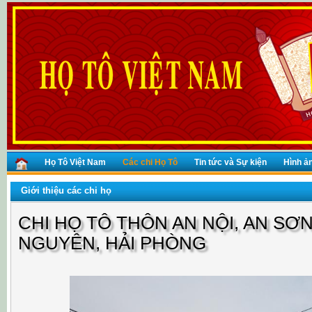
Họ Tô Việt Nam
Các chi Họ Tô
Tin tức và Sự kiện
Hình ả
Giới thiệu các chi họ
CHI HỌ TÔ THÔN AN NỘI, AN SƠN
NGUYÊN, HẢI PHÒNG