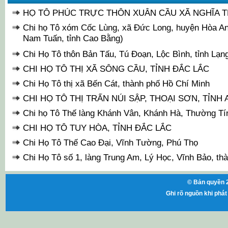
HỌ TÔ PHÚC TRỰC THÔN XUÂN CẦU XÃ NGHĨA T
Chi họ Tô xóm Cốc Lùng, xã Đức Long, huyện Hòa An 
Nam Tuấn, tỉnh Cao Bằng)
Chi Họ Tô thôn Bản Tấu, Tú Đoạn, Lộc Bình, tỉnh Lạn
CHI HỌ TÔ THỊ XÃ SÔNG CẦU, TỈNH ĐẮC LẮC
Chi Họ Tô thị xã Bến Cát, thành phố Hồ Chí Minh
CHI HỌ TÔ THỊ TRẤN NÚI SẬP, THOẠI SƠN, TỈNH
Chi họ Tô Thế làng Khánh Vân, Khánh Hà, Thường Tín
CHI HỌ TÔ TUY HÒA, TỈNH ĐẮC LẮC
Chi Họ Tô Thế Cao Đại, Vĩnh Tường, Phú Thọ
Chi Họ Tô số 1, làng Trung Am, Lý Học, Vĩnh Bảo, th
© Bản quyền 2
Ghi rõ nguồn khi phát 
ht