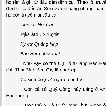
họ tên là gì, từ đâu đến định cư. Theo lời truyề
đời thì cụ đến An Sơn vào khoảng những năm 8
họ còn truyền lại câu ca:
Tiền cư Noi Cáo
Hậu đáo Tô Xuyên
Ký cư Quảng Nạp
Bao Hàm như xuất
Như vậy có thể Cụ Tổ từ làng Bao Hàm,
tỉnh Thái Bình đến đây lập nghiệp.
Cụ sinh được 4 người con trai:
Con cả Tô Quý Công, húy Lăng ở An S
Hải Phòng.
Con thứ 2 Tô Quý Công, húy Động ở T