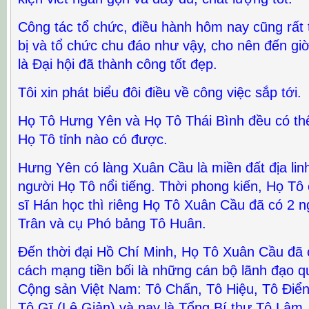
Công tác tổ chức, điều hành hôm nay cũng rất 
bị và tổ chức chu đáo như vậy, cho nên đến giờ
là Đại hội đã thành công tốt đẹp.
Tôi xin phát biểu đôi điều về công việc sắp tới.
Họ Tô Hưng Yên và Họ Tô Thái Bình đều có t
Họ Tô tỉnh nào có được.
Hưng Yên có làng Xuân Cầu là miền đất địa lin
người Họ Tô nổi tiếng. Thời phong kiến, Họ Tô 
sĩ Hán học thì riêng Họ Tô Xuân Cầu đã có 2 ng
Trân và cụ Phó bảng Tô Huân.
Đến thời đại Hồ Chí Minh, Họ Tô Xuân Cầu đã c
cách mạng tiền bối là những cán bộ lãnh đạo 
Cộng sản Việt Nam: Tô Chấn, Tô Hiệu, Tô Điể
Tô Gĩ (Lê Giản) và nay là Tổng Bí thư Tô Lâm