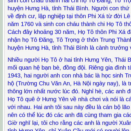
sinh con cháu thành hai chi họ Tô Đăng, Tô T
huyện Hưng Hà, tỉnh Thái Bình. Người con thứ 
về định cư, lập nghiệp tại thôn Phi Xá từ đời 
năm 1760 và sinh con cháu thành chi Họ Tô thô
Cách đây khoảng 30 năm, Họ Tô thôn Phi Xá đ
nhận họ Tô Đăng, Tô Trọng ở thôn Trung Thàn
huyện Hưng Hà, tỉnh Thái Bình là cành trưởng v
Nhiều người Họ Tô ở hai tỉnh Hưng Yên, Thái B
mối quan hệ bạn bè, đồng đội. Riêng gia đình 
1943, hai người anh con nhà bác là học sinh 
hộ (Trường Chu Văn An, Hà Nội ngày nay), là 
thông lớn nhất nước lúc đó. Nghỉ hè, các anh
Họ Tô quê ở Hưng Yên về nhà chơi và nói là c
với nhau. Hai anh tôi sau này đều là cán bộ l
nên có thể lúc đó các anh đã cùng tham gia cá
Giờ nghĩ lại, tôi cho rằng các anh là người Xuâ
tỉnh Hưng Yên, chỉ Xuân Cầu mới có người lên