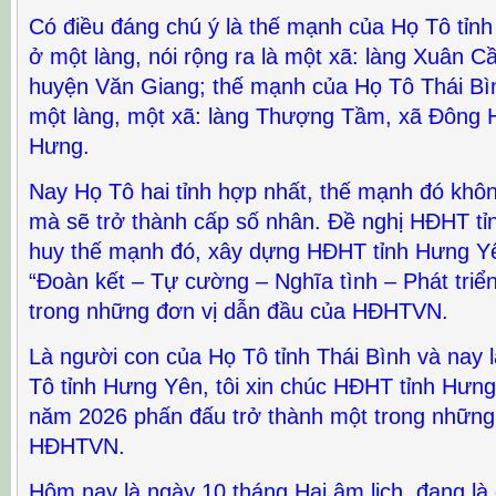
Có điều đáng chú ý là thế mạnh của Họ Tô tỉn
ở một làng, nói rộng ra là một xã: làng Xuân C
huyện Văn Giang; thế mạnh của Họ Tô Thái Bìn
một làng, một xã: làng Thượng Tầm, xã Đông
Hưng.
Nay Họ Tô hai tỉnh hợp nhất, thế mạnh đó khôn
mà sẽ trở thành cấp số nhân. Đề nghị HĐHT t
huy thế mạnh đó, xây dựng HĐHT tỉnh Hưng Yên
“Đoàn kết – Tự cường – Nghĩa tình – Phát triển
trong những đơn vị dẫn đầu của HĐHTVN.
Là người con của Họ Tô tỉnh Thái Bình và nay 
Tô tỉnh Hưng Yên, tôi xin chúc HĐHT tỉnh Hưn
năm 2026 phấn đấu trở thành một trong những
HĐHTVN.
Hôm nay là ngày 10 tháng Hai âm lịch, đang l