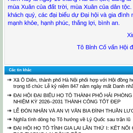
mùa Xuân của đất trời, mùa Xuân của dân tộc. 
khách quý, các đại biểu dự Đại hội và gia đìn
mạnh khỏe, hạnh phúc, thắng lợi, bình an.
Xi
Tô Bỉnh Cố vấn Hội 
Các tin khác
Xã Ô Diên, thành phố Hà Nội phối hợp với Hội đồng h
trọng tổ chức Lễ kỷ niệm 847 năm ngày mất Danh nh
ĐẠI HỘI ĐẠI BIỂU HỌ TÔ THÀNH PHỐ HẢI PHÒNG
NHIỆM KỲ 2026–2031 THÀNH CÔNG TỐT ĐẸP
LỄ ĐÓN NHẬN VÀ AN VỊ VĂN BIA ĐÌNH THUẦN L
Nghĩa tình dòng họ Tô hướng về Lý Quốc sau trận lũ
ĐẠI HỘI HỌ TÔ TỈNH GIA LAI LẦN THỨ I: KẾT NỐI