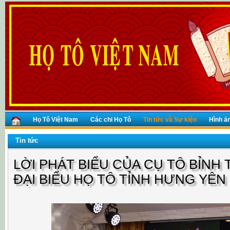
Họ Tô Việt Nam
Các chi Họ Tô
Tin tức và Sự kiện
Hình ả
Tin tức
LỜI PHÁT BIỂU CỦA CỤ TÔ BỈNH T
ĐẠI BIỂU HỌ TÔ TỈNH HƯNG YÊN