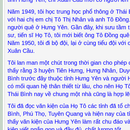
Năm 1949, tôi học trung học phổ thông ở Thái 
với hai chị em chị Tô Thị Nhân và anh Tô Đồng. 
người quê ở Hưng Yên. Gần đây, khi sưu tầm tư
sư, tiến sĩ Họ Tô, tôi mới biết ông Tô Đồng qu
Năm 1950, tôi đi bộ đội, lại ở cùng tiểu đội với
Xuân Cầu.
Tôi lan man một chút trong thời gian cho phép
thấy rằng 3 huyện Tiên Hưng, Hưng Nhân, Duyê
Bình trước đây thuộc tỉnh Hưng Yên và người H
có mối quan hệ thân thiết từ lâu, cho nên Họ 
Thái Bình nay về chung một nhà cũng là hợp lẽ
Tôi đã đọc văn kiện của Họ Tô các tỉnh đã tổ c
Bình, Phú Thọ, Tuyên Quang và hiện nay của t
thấy văn kiện của Hưng Yên làm rất chu đáo và
kiện viết ngắn gọn và đầy đủ, chất lượng tốt.