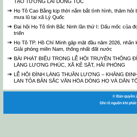
TẠO TƯƠNG LAI DÒNG TỘC
Họ Tô Cao Bằng kịp thời nắm bắt tình hình, thăm hỏi
mưa lũ tại xã Lý Quốc
Đại hội Họ Tô tỉnh Bắc Ninh lần thứ I: Dấu mốc của đo
triển
Họ Tô TP. Hồ Chí Minh gặp mặt đầu năm 2026, nhân
Giải phóng miền Nam, thống nhất đất nước
BÀI PHÁT BIỂU TRONG LỄ HỘI TRUYỀN THỐNG 
LÀNG LƯƠNG PHÚC, XÃ KẺ SẶT, HẢI PHÒNG
LỄ HỘI ĐÌNH LÀNG THUẦN LƯƠNG – KHẲNG ĐỊNH 
LAN TỎA BẢN SẮC VĂN HÓA DÒNG HỌ VÀ DÂN T
© Bản quyền 2
Ghi rõ nguồn khi phát 
ht