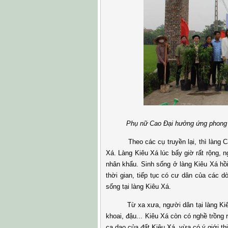
Phụ nữ Cao Đại hưởng ứng phong trào
Theo các cụ truyền lại, thì làng Cao 
Xá. Làng Kiêu Xá lúc bấy giờ rất rộng, 
nhân khẩu. Sinh sống ở làng Kiêu Xá hồ
thời gian, tiếp tục có cư dân của các 
sống tại làng Kiêu Xá.
Từ xa xưa, người dân tại làng Kiêu Xá
khoai, đậu... Kiêu Xá còn có nghề trồng
ca dao của đất Kiêu Xá, vừa có ý giới t