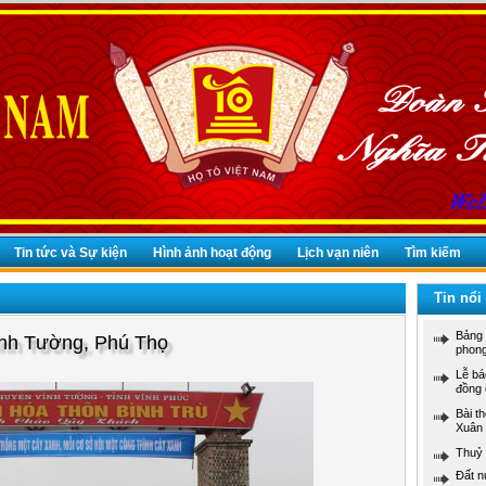
Tin tức và Sự kiện
Hình ảnh hoạt động
Lịch vạn niên
Tìm kiếm
Tin nổi
Bảng 
ĩnh Tường, Phú Thọ
phong
Lễ b
đồng 
Bài t
Xuân
Thuỷ 
Đất n