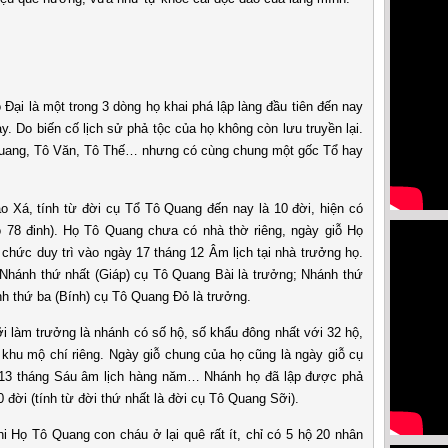
”
à một trong 3 dòng họ khai phá lập làng đầu tiên đến nay
ày. Do biến cố lịch sử phả tộc của họ không còn lưu truyền lại.
Quang, Tô Văn, Tô Thế… nhưng có cùng chung một gốc Tổ hay
tính từ đời cụ Tổ Tô Quang đến nay là 10 đời, hiện có
ó 78 đinh). Họ Tô Quang chưa có nhà thờ riêng, ngày giỗ Họ
hức duy trì vào ngày 17 tháng 12 Âm lịch tại nhà trưởng họ.
Nhánh thứ nhất (Giáp) cụ Tô Quang Bài là trưởng; Nhánh thứ
nh thứ ba (Bính) cụ Tô Quang Đỏ là trưởng.
 trưởng là nhánh có số hộ, số khẩu đông nhất với 32 hộ,
khu mộ chí riêng. Ngày giỗ chung của họ cũng là ngày giỗ cụ
13 tháng Sáu âm lịch hàng năm… Nhánh họ đã lập được phả
0 đời (tính từ đời thứ nhất là đời cụ Tô Quang Sỡi).
Tô Quang con cháu ở lại quê rất ít, chỉ có 5 hộ 20 nhân