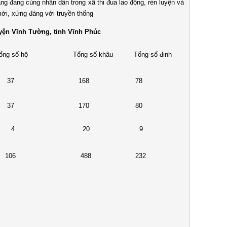
ng cùng nhân dân trong xã thi đua lao động, rèn luyện và
ới, xứng đáng với truyền thống
n Vĩnh Tường, tỉnh Vĩnh Phúc
ổng số hộ
Tổng số khâu
Tổng số đinh
37
168
78
37
170
80
4
20
9
106
488
232