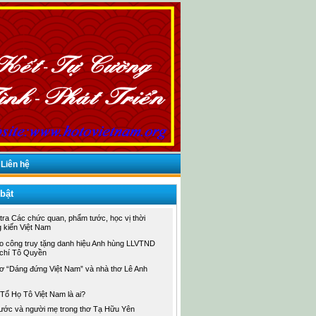
Liên hệ
 bật
tra Các chức quan, phẩm tước, học vị thời
 kiến Việt Nam
áo công truy tặng danh hiệu Anh hùng LLVTND
chí Tô Quyền
hơ “Dáng đứng Việt Nam” và nhà thơ Lê Anh
Tổ Họ Tô Việt Nam là ai?
ước và người mẹ trong thơ Tạ Hữu Yên