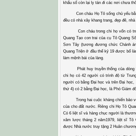
khẩu số còn lại ly tán đi các nơi chưa t
Con cháu Họ Tô sống chủ yếu bằng ng
đều có nhà xây khang trang, đẹp đẽ, nhà
Con cháu trong chi họ vốn có truyền
Quang Tạo con trai của cụ Tô Quang S
Sơn Tây (tương đương chức Chánh án t
Quang Triện ở đầu thế kỷ 19 được bổ l
làm mệnh bái của làng.
Phát huy truyền thống của dòng họ, 
chi họ có 42 người có trình độ từ Trun
người có bằng Đại học và trên Đại học,
thứ 4) có 2 bằng Đại học, là Phó Giám đ
Trong hai cuộc kháng chiến bảo vệ T
của cho đất nước. Riêng chi Họ Tô Qua
Có 6 liệt sĩ và hàng chục người là thươ
xâm lược tháng 2 năm1979, liệt sĩ Tô
được Nhà nước truy tặng 2 Huân chươn