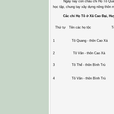
Ngày nay con cháu chi Họ Tô Quang đa
học tập, chung tay xây dựng nông thôn m
Các chi Họ Tô ở Xã Cao Đại, Huyệ
Thứ tự
Tên các họ tộc
T
1
Tô Quang - thôn Cao Xá
2
Tô Văn - thôn Cao Xá
3
Tô Thế - thôn Bình Trù
4
Tô Văn - thôn Bình Trù