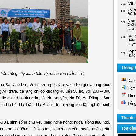
ANH 
VÀI 
ĐỒNG
Ai so
Quân 
30-4-
BÀI 
HẠNG
LƯƠN
LỚP 
“ĐẶC
Thống k
 trồng cây xanh bảo vệ môi trưởng (Ảnh TL)
Đang 
Xá, Cao Đại, Vĩnh Tường ngày xưa có tên gọi là làng Kiêu
Hôm 
người thưa, cả làng chỉ có khoảng 40 đến 50 hộ, với 200 – 300
Tháng
i ấy chỉ có ba dòng họ, là: Họ Nguyễn, Họ Tô, Họ Đặng… Sau
Tổng 
dòng Họ Lê, Họ Trần, Họ Phan, Họ Trương đến lập nghiệp sinh
Thanh n
 sinh sống chủ yếu bằng nghề nông; ngoài trồng lúa, ngô,
Toạ đà
 rau khá nổi tiếng. Từ xa xưa, người dân vẫn truyền miệng câu
hiệu quê hương, vừa như tự khoe cái độc đáo của làng mình: