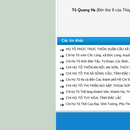
Tô Quang Hẹ
(Đời thứ 8 của Thủ
Các tin khác
HỌ TÔ PHÚC TRỰC THÔN XUÂN CẦU XÃ 
Chi họ Tô xóm Cốc Lùng, xã Đức Long, huyện
Chi Họ Tô thôn Bản Tấu, Tú Đoạn, Lộc Bình, 
CHI HỌ TÔ THÔN AN NỘI, AN SƠN, THỦY
CHI HỌ TÔ THỊ XÃ SÔNG CẦU, TỈNH ĐẮC
Chi Họ Tô thị xã Bến Cát, thành phố Hồ Chí 
CHI HỌ TÔ THỊ TRẤN NÚI SẬP, THOẠI SƠ
Chi họ Tô Thế làng Khánh Vân, Khánh Hà, Th
CHI HỌ TÔ TUY HÒA, TỈNH ĐẮC LẮC
Chi Họ Tô Thế Cao Đại, Vĩnh Tường, Phú Th