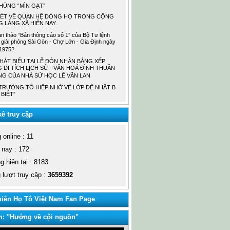
HÙNG “MÌN GẠT”
NÉT VỀ QUAN HỆ DÒNG HỌ TRONG CỘNG
 LÀNG XÃ HIỆN NAY.
ạn thảo “Bản thông cáo số 1” của Bộ Tư lệnh
giải phóng Sài Gòn - Chợ Lớn - Gia Định ngày
1975?
PHÁT BIỂU TẠI LỄ ĐÓN NHẬN BẰNG XẾP
 DI TÍCH LỊCH SỬ - VĂN HOÁ ĐÌNH THUẦN
G CỦA NHÀ SỬ HỌC LÊ VĂN LAN
TRƯỞNG TÔ HIỆP NHỚ VỀ LỚP ĐỆ NHẤT B
 BIỆT”
ê truy cập
online : 11
nay : 172
 hiện tại : 8183
lượt truy cập :
3659392
iên Họ Tô Việt Nam Fan Page
m: "Hướng về cội nguồn"