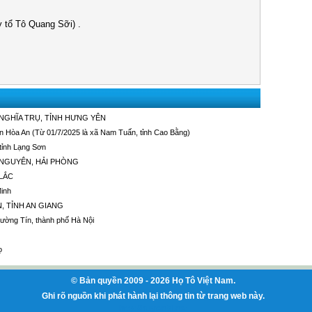
y tổ Tô Quang Sỡi) .
NGHĨA TRỤ, TỈNH HƯNG YÊN
 Hòa An (Từ 01/7/2025 là xã Nam Tuấn, tỉnh Cao Bằng)
tỉnh Lạng Sơn
 NGUYÊN, HẢI PHÒNG
 LẮC
Minh
N, TỈNH AN GIANG
ường Tín, thành phố Hà Nội
ọ
© Bản quyền 2009 - 2026 Họ Tô Việt Nam.
Ghi rõ nguồn khi phát hành lại thông tin từ trang web này.
http://huyenbi.net