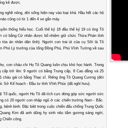
hống kê được.
hề nông, đời sống hiện nay vào loại khá. Hầu hết các hộ
 nào cũng có từ 1 đến 4 xe gắn máy.
 thống hiếu học. Cuối thế kỷ 18 đầu thế kỷ 19 có ông Tô
ỡi có bằng Cử nhân được bổ nhiệm giữ chức Thừa Phán tỉnh
òa án nhân dân tỉnh). Người con trai út của cụ Sỡi là Tô
àm Phó Lý trưởng của tổng Đồng Phú, Phủ Vĩnh Tường về sau
con cháu chi Họ Tô Quang luôn chịu khó học hành. Trong
g cấp trở lên: 9 người có bằng Trung cấp, 8 Cao đẳng và 25
 1 cháu gái có bằng Thạc sĩ. Riêng ông Tô Quang Cương (đời
ốc Sở Kế hoạch - Đầu tư tỉnh Vĩnh Phúc (đã nghỉ hưu).
ổ quốc, người Họ Tô đã tích cực đóng góp sức người sức
ng có 20 người con nhập ngũ ở các chiến trường Nam - Bắc.
ng, bệnh binh. Đặc biệt trong cuộc chiến đấu chống Trung Quốc
 Quang Kim đã anh dũng hy sinh nêu tấm gương sáng ngời,
g Chiến công.