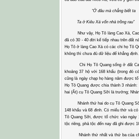
“Ở đâu mà chẳng biết ta
Ta ở Kiêu Xá vốn nhà trồng rau
Như vậy, Họ Tô làng Cao Xá, Cao Đại l
đã có 30 - 40 đời kế tiếp nhau trên đất n
Họ Tô ở làng Cao Xá có các chi họ Tô 
không thì chưa đủ dữ liệu để khẳng định.
Chi Họ Tô Quang sống ở đất Cao Xá, 
khoảng 37 hộ với 168 khẩu (trong đó c
cũng là ngày chạp họ hàng năm được tổ c
Họ Tô Quang được chia thành 3 nhánh: 
hai (Ất) cụ Tô Quang Sỡi là trưởng; Nhá
Nhánh thứ hai do cụ Tô Quang Sỡi làm
148 khẩu và 68 đinh. Có miếu thờ và có 
Tô Quang Sỡi, được tổ chức vào ngày 
tộc riêng, phả tộc đến nay đã ghi được 1
Nhánh thứ nhất và thứ ba của chi Họ 