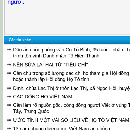
người.
Các tin khác
Dấu ấn cuộc phỏng vấn Cụ Tô Bỉnh, 95 tuổi – nhân ch
trình tôn vinh Danh nhân Tô Hiến Thành
NÊN SỬA LẠI HAI TỪ “TIÊU CHÍ”
Cần chú trọng số lượng các chi họ tham gia Hội đồng
hoặc thành lập Hội đồng Họ Tô tỉnh
Đình, chùa Lạc Thị ở thôn Lạc Thị, xã Ngọc Hồi, huyệ
CÁC DÒNG HỌ VIỆT NAM
Cần làm rõ nguồn gốc, cộng đồng người Việt ở vùng 
Tây, Trung Quốc
ƯỚC TÍNH MỘT VÀI SỐ LIỆU VỀ HỌ TÔ VIỆT NAM
13 năm phụng dưỡng mẹ Việt Nam anh hùng