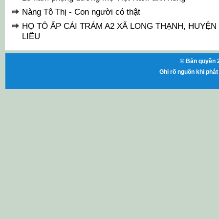
Nàng Tô Thị - Con người có thật
HỌ TÔ ẤP CÁI TRÁM A2 XÃ LONG THẠNH, HUYỆN 
LIÊU
© Bản quyền 2
Ghi rõ nguồn khi phát 
ht