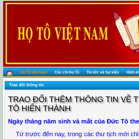
Họ Tô Việt Nam
Các chi Họ Tô
Tin tức và Sự kiện
Hình ả
Trao đổi thông tin
TRAO ĐỔI THÊM THÔNG TIN VỀ 
TÔ HIẾN THÀNH
Ngày tháng năm sinh và mất của Đức Tô th
Từ trước đến nay, trong các thư tịch mới chỉ